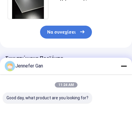
διαφανείς LGP ακρυλικές
επιτροπές
Να συνεχίσει
Συνιστώμενα Προϊόντα
Jennefer Gan
11:24 AM
Good day, what product are you looking for?
10,8 mm 2 mm 2,5
Ομοιόμορφη
Εξαιρετική αν
mm ακρυλικά φύλλα
διαπερατότητα
σε καιρικές
με φωτισμένη
φωτός ΝΑΝΟ LGP
συνθήκες
πλευρά
Edge Lit Smooth