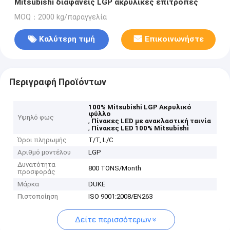
Mitsubishi διαφανείς LGP ακρυλικές επιτροπές
MOQ：2000 kg/παραγγελία
Καλύτερη τιμή
Επικοινωνήστε
Περιγραφή Προϊόντων
100% Mitsubishi LGP Ακρυλικό
φύλλο
Υψηλό φως
,
Πίνακες LED με ανακλαστική ταινία
,
Πίνακες LED 100% Mitsubishi
Όροι πληρωμής
T/T, L/C
Αριθμό μοντέλου
LGP
Δυνατότητα
800 TONS/Month
προσφοράς
Μάρκα
DUKE
Πιστοποίηση
ISO 9001:2008/EN263
Δείτε περισσότερων