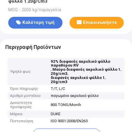
φύλλο 1.20g/Cm3
MOQ：2000 kg/παραγγελία
Καλύτερη τιμή
Επικοινωνήστε
Περιγραφή Προϊόντων
92% διαφανές ακρυλικό φύλλο
παραθύρου RV
,
,
Μαύρο διαφανές ακρυλικό φύλλο 1
Υψηλό φως
,
20g/cm3
,
διαφανές ακρυλικό φύλλο 1
20g/cm3
Όροι πληρωμής
T/T, L/C
Αριθμό μοντέλου
παγωμένο ακρυλικό φύλλο
Δυνατότητα
800 TONS/Month
προσφοράς
Μάρκα
DUKE
Πιστοποίηση
ISO 9001:2008/EN263