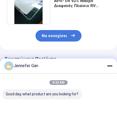
Αντι- UV 92% Μαύρο
Διαφανές Πλαίσιο RV
Ακρυλικό φύλλο 1.20g/Cm3
Να συνεχίσει
Συνιστώμενα Προϊόντα
Jennefer Gan
8:32 AM
Good day, what product are you looking for?
Ανθεκτικό πλαστικό
Ακρογωνικό
Ακρογωνικό σ
φύλλο με 92%
ακρυλικό φύλλο
RV παράθυρο