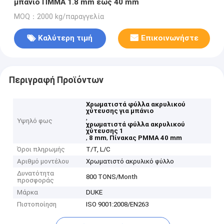
μπάνιο ΠΜΜΑ 1.8 mm έως 40 mm
MOQ：2000 kg/παραγγελία
Καλύτερη τιμή
Επικοινωνήστε
Περιγραφή Προϊόντων
Χρωματιστά φύλλα ακρυλικού
χύτευσης για μπάνιο
,
Υψηλό φως
χρωματιστά φύλλα ακρυλικού
χύτευσης 1
,
,
8 mm
Πίνακας PMMA 40 mm
Όροι πληρωμής
T/T, L/C
Αριθμό μοντέλου
Χρωματιστό ακρυλικό φύλλο
Δυνατότητα
800 TONS/Month
προσφοράς
Μάρκα
DUKE
Πιστοποίηση
ISO 9001:2008/EN263