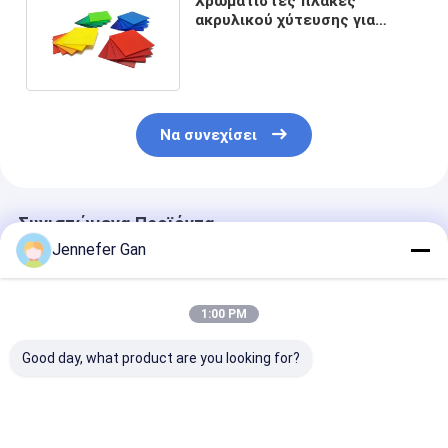
Χρωματιστές πλάκες
ακρυλικού χύτευσης για
μπάνιο ΠΜΜΑ 1.8 mm έως 40
mm
Να συνεχίσει
Συνιστώμενα Προϊόντα
Jennefer Gan
1:00 PM
Good day, what product are you looking for?
Duke 100% Virgin
Προσαρμοσμένο
100% Virgin
Mitsubishi Cast
50mm Cast PMMA
Misubishi MM