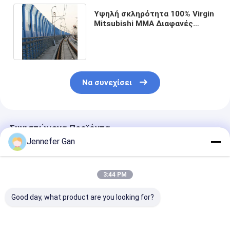
Υψηλή σκληρότητα 100% Virgin
Mitsubishi MMA Διαφανές
χυμένο ακρυλικό ηχητικό
φράγμα
Να συνεχίσει
Συνιστώμενα Προϊόντα
Jennefer Gan
3:44 PM
Good day, what product are you looking for?
8mm Anti-UV Acrylic
100% παρθένο υλικό
Πάνελ φράχτη