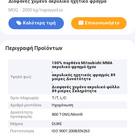
Διαφανές χυμένο ακρυλικό ηχητικό φράγμα
MOQ：2000 kg/παραγγελία
Καλύτερη τιμή
Επικοινωνήστε
Περιγραφή Προϊόντων
100% παρθένα Mitsubishi MMA
ακρυλικό φραγμό ήχου
,
ακρυλικός ηχητικός φραγμός 89
Υψηλό φως
μοίρες Δυνατότητα
,
Διαφανές χυμένο ακρυλικό φύλλο
89 μοίρες Σκληρότητα
Όροι πληρωμής
T/T, L/C
Αριθμό μοντέλου
Ηχομόνωση
Δυνατότητα
800 TONS/Month
προσφοράς
Μάρκα
DUKE
Πιστοποίηση
ISO 9001:2008/EN263