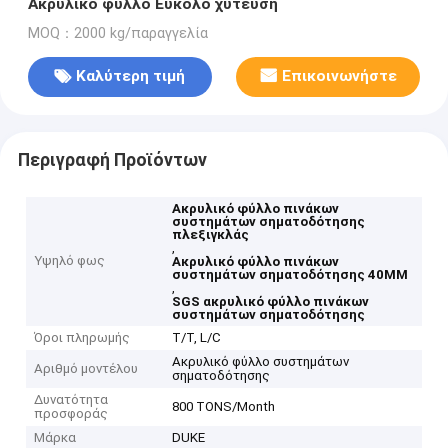
Ακρυλικό φύλλο Εύκολο χύτευση
MOQ：2000 kg/παραγγελία
Καλύτερη τιμή
Επικοινωνήστε
Περιγραφή Προϊόντων
Ακρυλικό φύλλο πινάκων
συστημάτων σηματοδότησης
πλεξιγκλάς
,
Υψηλό φως
Ακρυλικό φύλλο πινάκων
συστημάτων σηματοδότησης 40MM
,
SGS ακρυλικό φύλλο πινάκων
συστημάτων σηματοδότησης
Όροι πληρωμής
T/T, L/C
Ακρυλικό φύλλο συστημάτων
Αριθμό μοντέλου
σηματοδότησης
Δυνατότητα
800 TONS/Month
προσφοράς
Μάρκα
DUKE