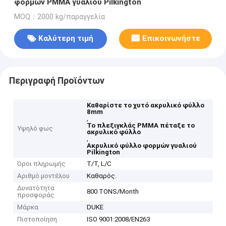
φορμών PMMA γυαλιού Pilkington
MOQ：2000 kg/παραγγελία
Καλύτερη τιμή
Επικοινωνήστε
Περιγραφή Προϊόντων
Καθαρίστε το χυτό ακρυλικό φύλλο
8mm
,
Το πλεξιγκλάς PMMA πέταξε το
Υψηλό φως
ακρυλικό φύλλο
,
Ακρυλικό φύλλο φορμών γυαλιού
Pilkington
Όροι πληρωμής
T/T, L/C
Αριθμό μοντέλου
Καθαρός.
Δυνατότητα
800 TONS/Month
προσφοράς
Μάρκα
DUKE
Πιστοποίηση
ISO 9001:2008/EN263