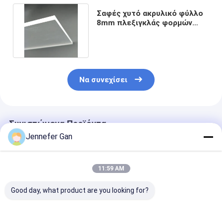
Σαφές χυτό ακρυλικό φύλλο
8mm πλεξιγκλάς φορμών
PMMA γυαλιού Pilkington
Να συνεχίσει
Συνιστώμενα Προϊόντα
Jennefer Gan
11:59 AM
Good day, what product are you looking for?
Πίνακα ακρυλικού
Πίνακα ακρυλικού
Ακρυλικό φύλ