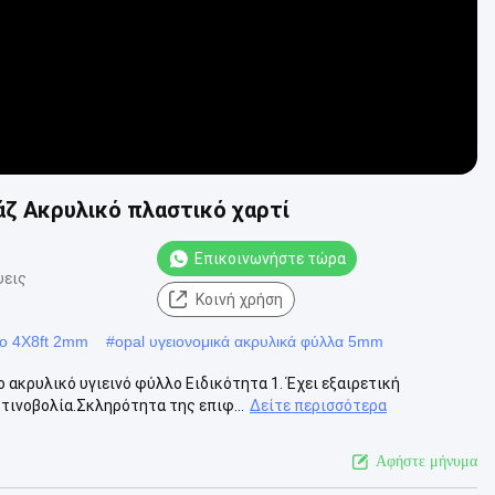
ζ Ακρυλικό πλαστικό χαρτί
Επικοινωνήστε τώρα
ψεις
Κοινή χρήση
λο 4X8ft 2mm
#
opal υγειονομικά ακρυλικά φύλλα 5mm
κρυλικό υγιεινό φύλλο Ειδικότητα 1. Έχει εξαιρετική
τινοβολία.Σκληρότητα της επιφ...
Δείτε περισσότερα
Αφήστε μήνυμα