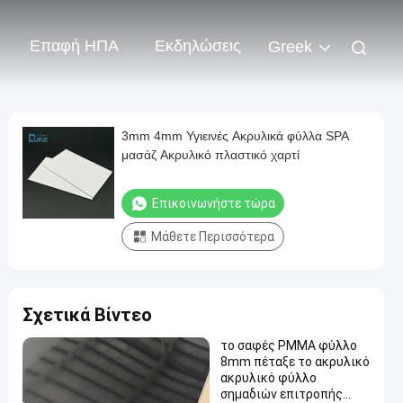
Επαφή ΗΠΑ
Εκδηλώσεις
Greek
3mm 4mm Υγιεινές Ακρυλικά φύλλα SPA
μασάζ Ακρυλικό πλαστικό χαρτί
Επικοινωνήστε τώρα
Μάθετε Περισσότερα
Σχετικά Βίντεο
το σαφές PMMA φύλλο
8mm πέταξε το ακρυλικό
ακρυλικό φύλλο
σημαδιών επιτροπής