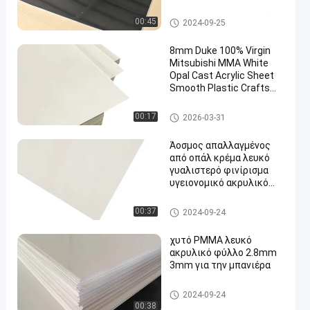
διαφανές
Ακρυλικό φύλλο σημαδιών
00:45
2024-09-25
8mm Duke 100% Virgin
Mitsubishi MMA White
Opal Cast Acrylic Sheet
Smooth Plastic Crafts
Σήμα σήμανσης
Υγειονομικά ακρυλικά φύλλα
00:17
2026-03-31
Άοσμος απαλλαγμένος
από οπάλ κρέμα λευκό
γυαλιστερό φινίρισμα
υγειονομικό ακρυλικό
φύλλο για διακόσμηση
σπιτιού
Υγειονομικά ακρυλικά φύλλα
00:37
2024-09-24
χυτό PMMA λευκό
ακρυλικό φύλλο 2.8mm
3mm για την μπανιέρα
Υγειονομικά ακρυλικά φύλλα
2024-09-24
00:38