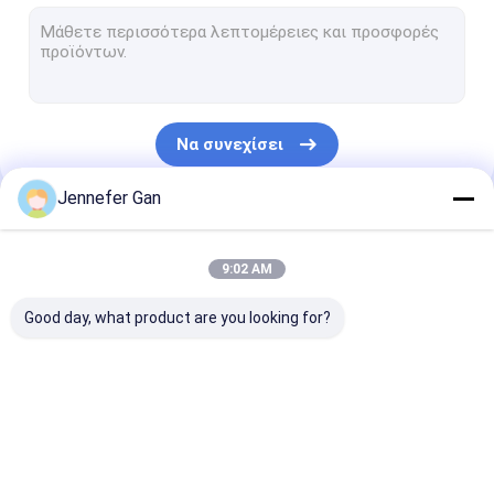
Ακρυλικό φύλλο σημαδιών
Ακρυλικό φύλλο παραθύρου RV
Ημέρα Νύχτα Ακρυλικό φύλλο
Να συνεχίσει
Ανθεκτικό στις συγκρούσεις ακρυλικό
Jennefer Gan
Ακρυλικό φύλλο για ενυδρείο
Οι Κατηγορίες Μας
παγωμένο ακρυλικό φύλλο
9:02 AM
Ακρυλικό που εκπέμπει υπεριώδη ακτινοβολία
Good day, what product are you looking for?
Υπερύθριος φίλτρο ακρυλικού
Υγειονομικά
Διαφανές ακρυλικό
lgp ακρυλικό 
ακρυλικά φύλλα
φύλλο