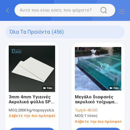
Όλα Τα Προϊόντα
(456)
3mm 4mm Υγιεινές
Μεγάλο διαφανές
Ακρυλικά φύλλα SPA
ακρυλικό τοίχωμα
μασάζ Ακρυλικό
πισίνας για πισίνα
MOQ:
2000 kg/παραγγελία
Τιμή:
6~8USD
πλαστικό χαρτί
υπερχείλισης σε
Λάβετε την πιο πρόσφατη τιμή
MOQ:
1 τόνος
ξενοδοχείο, βίλα,
θέρετρο
Λάβετε την πιο πρόσφατη τι