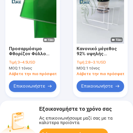
Προσαρμόσιμο
Κανονικό μέγεθος
Φθορίζον Φύλλο
92% υψηλής
PMMA Υψηλής
μετάδοσης φωτός
Τιμή:
3~4.5USD
Τιμή:
2.8~3.1USD
Ποιότητας Ακρυλικό
Διαφανές
MOQ:
1 τόνος
MOQ:
1 τόνος
Πάνελ για Φωτεινά
πλαξίγλασμο με
Κουτιά Διαφήμισης
εξειδικευμένη
Λάβετε την πιο πρόσφατη τιμή
Λάβετε την πιο πρόσφατη τι
LED
υπηρεσία κοπής
λέιζερ για οθόνη
Επικοινωνήστε
Επικοινωνήστε
Εξοικονομήστε το χρόνο σας
Ας επικοινωνήσουμε μαζί σας με τα
καλύτερα προϊόντα.