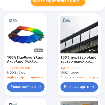
Δώστε τις απαιτήσεις σας
100% Παρθένο Υλικό
100% παρθένο υλικό
Ακρυλικό Φύλλο
χυμένο ακρυλικό
Έγχυσης
φύλλο 5 mm έως 20
Τιμή:
2.3~2.8USD
Τιμή:
2.5~3.3USD
Προσαρμοσμένου
mm πάχος ανθεκτικό
MOQ:
1 τόνος
MOQ:
1 τόνος
Χρώματος Κοπή
πάνελ για εξωτερικό
Ακριβείας για
φραγμό ήχου /
Λάβετε την πιο πρόσφατη τιμή
Λάβετε την πιο πρόσφατη τι
Υγειονομικά Είδη
θορύβου
Μπανιέρας
Επικοινωνήστε
Επικοινωνήστε