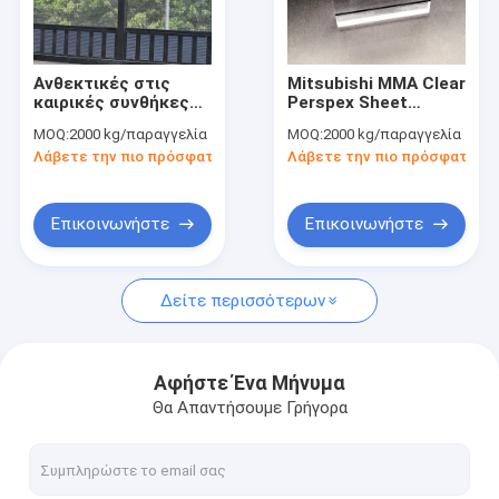
Γύρος εργοστασίων
Ποιοτικός έλεγχος
Ανθεκτικές στις
Mitsubishi MMA Clear
καιρικές συνθήκες
Perspex Sheet
Επαφή ΗΠΑ
ηχητικά ανθεκτικά
Πλεξίγλασσο
MOQ:
2000 kg/παραγγελία
MOQ:
2000 kg/παραγγελία
πλεξίγλασμα
Ηχητικό φραγμό
Λάβετε την πιο πρόσφατη τιμή
Λάβετε την πιο πρόσφατη τι
Πίνακες Φραγμός
2m*2m
Ειδήσεις
θορύβου 8mm
Πίνακες ακρυλίου
Ζητήστε ένα απόσπασμα
Επικοινωνήστε
Επικοινωνήστε
Δείτε περισσότερων
Υγειονομικά ακρυλικά φύλλα
Διαφανές ακρυλικό φύλλο
Αφήστε Ένα Μήνυμα
Θα Απαντήσουμε Γρήγορα
lgp ακρυλικό φύλλο
Υγιής φράκτης εμποδίων