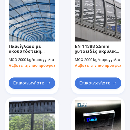
Πλαξίγλασο με
EN 14388 25mm
ακουστόστεκη
χυτοειδές ακρυλικό
κυψέλη PMMA 40dB
φύλλο θορυβώδης
MOQ:
2000 kg/παραγγελία
MOQ:
2000 kg/παραγγελία
φραγίδα πυρόσβεση
Λάβετε την πιο πρόσφατη τιμή
Λάβετε την πιο πρόσφατη τι
Επικοινωνήστε
Επικοινωνήστε
Σπίτι
Προϊόντα
Περίπου εμείς