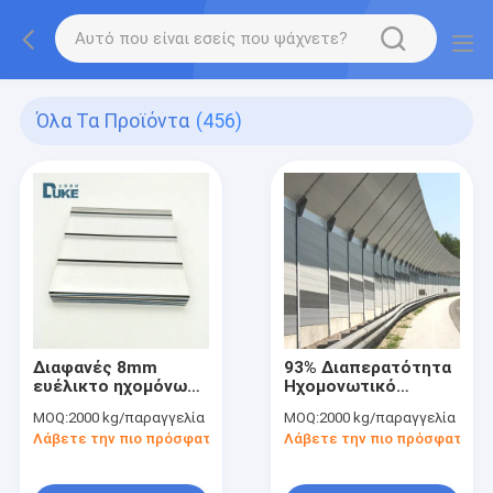
Όλα Τα Προϊόντα
(456)
Διαφανές 8mm
93% Διαπερατότητα
ευέλικτο ηχομόνωτο
Ηχομονωτικό
ακρυλικό φύλλο
Ακρυλικό Φύλλο
MOQ:
2000 kg/παραγγελία
MOQ:
2000 kg/παραγγελία
ενισχυμένο
Ακουστικό Πάνελ
Λάβετε την πιο πρόσφατη τιμή
Λάβετε την πιο πρόσφατη τι
ακουστικό
Ασφαλές στη χρήση