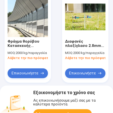
Φράγμα θορύβου
Διαφανές
Κατασκευής
πλεξίγλασο 2.8mm
Ηχομονωτικό
Ηχομόνωτο
MOQ:
2000 kg/παραγγελία
MOQ:
2000 kg/παραγγελία
Ακρυλικό Φύλλο
ακρυλικό φύλλο
Λάβετε την πιο πρόσφατη τιμή
Λάβετε την πιο πρόσφατη τι
Ακουστικό Φράγμα
αυτοσβήνοντας
περίφραξης
Επικοινωνήστε
Επικοινωνήστε
Εξοικονομήστε το χρόνο σας
Ας επικοινωνήσουμε μαζί σας με τα
καλύτερα προϊόντα.