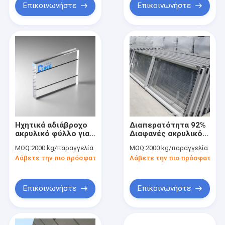
Επικοινωνήστε
Επικοινωνήστε
Ηχητικά αδιάβροχο
Διαπερατότητα 92%
ακρυλικό φύλλο για
Διαφανές ακρυλικό
αυτοκινητόδρομο
φύλλο Ηχομόνωτο
MOQ:
2000 kg/παραγγελία
MOQ:
2000 kg/παραγγελία
Mitsubishi MMA
6mm 8mm 10mm
Λάβετε την πιο πρόσφατη τιμή
Λάβετε την πιο πρόσφατη τι
Επικοινωνήστε
Επικοινωνήστε