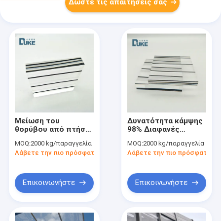
Δώστε τις απαιτήσεις σας
Μείωση του
Δυνατότητα κάμψης
θορύβου από πτήση
98% Διαφανές
πάνω από PMMA
ηχομόνωτο ακρυλικό
MOQ:
2000 kg/παραγγελία
MOQ:
2000 kg/παραγγελία
ακρυλικό φύλλο
φύλλο 8mm 16mm
Λάβετε την πιο πρόσφατη τιμή
Λάβετε την πιο πρόσφατη τι
80MM 100MM 120MM
20mm
Επικοινωνήστε
Επικοινωνήστε