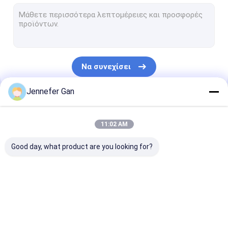
Ακρυλικό φύλλο σημαδιών
Ακρυλικό φύλλο παραθύρου RV
Ημέρα Νύχτα Ακρυλικό φύλλο
Να συνεχίσει
Ανθεκτικό στις συγκρούσεις ακρυλικό
Jennefer Gan
Ακρυλικό φύλλο για ενυδρείο
Οι Κατηγορίες Μας
παγωμένο ακρυλικό φύλλο
11:02 AM
Ακρυλικό που εκπέμπει υπεριώδη ακτινοβολία
Good day, what product are you looking for?
Υπερύθριος φίλτρο ακρυλικού
Υγειονομικά
Διαφανές ακρυλικό
lgp ακρυλικό 
ακρυλικά φύλλα
φύλλο